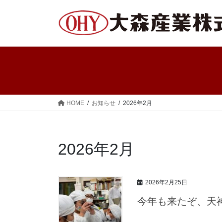
コ
ナ
ン
ビ
テ
ゲ
ン
ー
ツ
シ
へ
ョ
ス
ン
キ
に
ッ
移
HOME
お知らせ
2026年2月
プ
動
2026年2月
2026年2月25日
今年も来たぞ、天