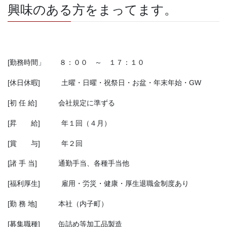
興味のある方をまってます。
[
勤務時間」 ８：００ ～ １７：１０
[
休日休暇
]
土曜・日曜・祝祭日・お盆・年末年始・GW
[
初 任 給
]
会社規定に準ずる
[
昇 給
]
年１回（４月）
[
賞 与
]
年２回
[
諸 手 当
]
通勤手当、各種手当他
[
福利厚生
]
雇用・労災・健康・厚生退職金制度あり
[
勤 務 地
]
本社（内子町）
[募集
職種
]
缶詰め等加工品製造