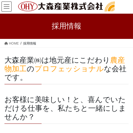
コ
ナ
ン
ビ
テ
ゲ
ン
ー
採用情報
ツ
シ
へ
ョ
ス
ン
HOME
採用情報
キ
に
ッ
移
大森産業㈱は地元産にこだわり
農産
プ
動
物加工
の
プロフェッショナル
な会社
です。
お客様に美味しい！と、喜んでいた
だける仕事を、私たちと一緒にしま
せんか？